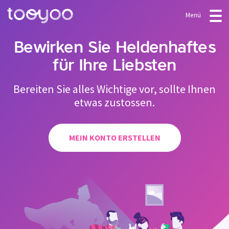
Menü
ANGEBOT
Bewirken Sie Heldenhaftes
für Ihre Liebsten
Abonnement
BLOG
FAQ
Dienstleistungen
Bereiten Sie alles Wichtige vor, sollte Ihnen
etwas zustossen.
Vorlagen & Assistenten
LOGIN
MEIN KONTO ERSTELLEN
MEIN KONTO ERSTELLEN