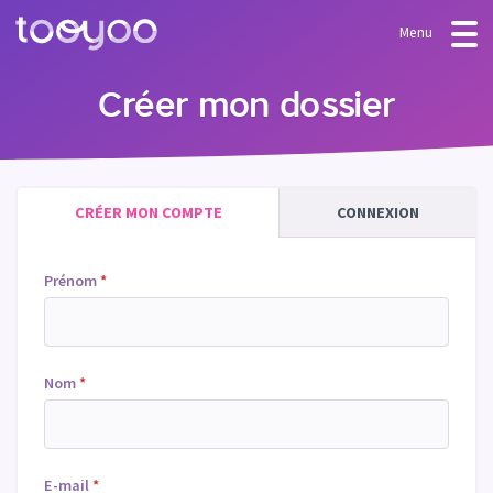
Menu
OFFRE
Créer mon dossier
Abonnement
BLOG
FAQ
Services
CRÉER MON COMPTE
CONNEXION
Modèles & Assistants
Prénom
*
Nom
*
E-mail
*