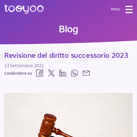
Menu
OFFERTA
Blog
Abbonamento
BLOG
FAQ
Servizi
Revisione del diritto successorio 2023
Modelli e procedure guidate
13 Settembre 2022
LOGIN
Condividere su
CREARE IL MIO ACCOUNT