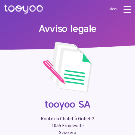
Menu
OFFERTA
Avviso legale
Abbonamento
BLOG
FAQ
Servizi
Modelli e procedure guidate
LOGIN
CREARE IL MIO ACCOUNT
tooyoo SA
Route du Chalet à Gobet 2
1055 Froideville
Svizzera