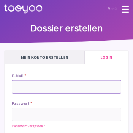
Menü
ANGEBOT
Dossier erstellen
Abonnement
BLOG
FAQ
Dienstleistungen
MEIN KONTO ERSTELLEN
LOGIN
Vorlagen & Assistenten
E-Mail
*
Passwort
*
Passwort vergessen?