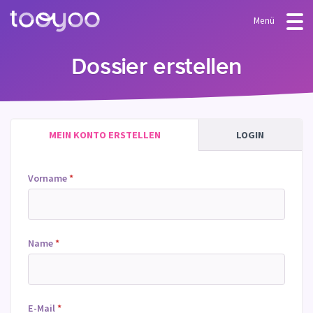
Menü
ANGEBOT
Dossier erstellen
Abonnement
BLOG
FAQ
Dienstleistungen
MEIN KONTO ERSTELLEN
LOGIN
Vorlagen & Assistenten
Vorname
*
Name
*
E-Mail
*