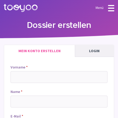
Menü
ANGEBOT
Dossier erstellen
Abonnement
BLOG
FAQ
Dienstleistungen
MEIN KONTO ERSTELLEN
LOGIN
Vorlagen & Assistenten
Vorname
*
Name
*
E-Mail
*