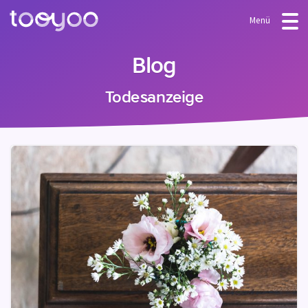
Menü
ANGEBOT
Blog
Abonnement
BLOG
Todesanzeige
FAQ
Dienstleistungen
Vorlagen & Assistenten
LOGIN
MEIN KONTO ERSTELLEN