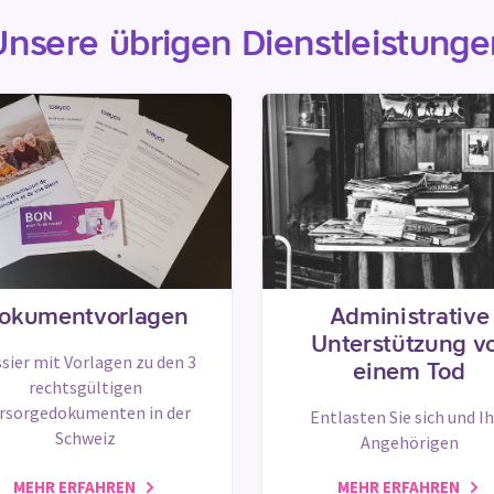
Unsere übrigen Dienstleistunge
okumentvorlagen
Administrative
Unterstützung v
sier mit Vorlagen zu den 3
einem Tod
rechtsgültigen
rsorgedokumenten in der
Entlasten Sie sich und I
Schweiz
Angehörigen
MEHR ERFAHREN
MEHR ERFAHREN