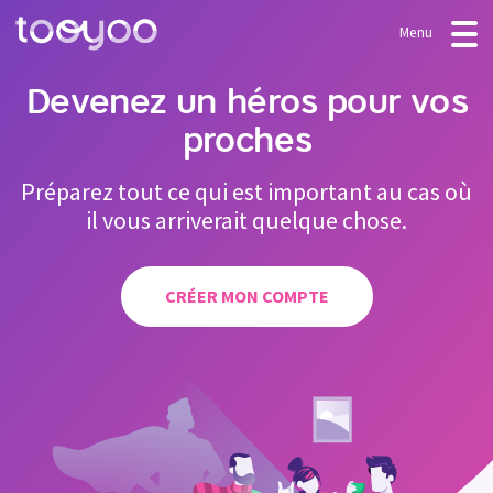
Menu
OFFRE
Devenez un héros pour vos
proches
Abonnement
BLOG
FAQ
Services
Préparez tout ce qui est important au cas où
il vous arriverait quelque chose.
Modèles & Assistants
CONNEXION
CRÉER MON COMPTE
CRÉER MON COMPTE