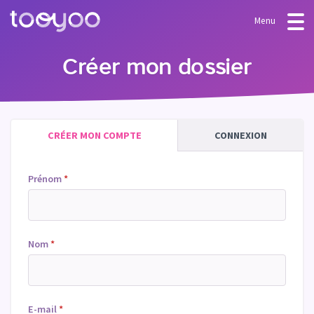
Menu
OFFRE
Créer mon dossier
Abonnement
BLOG
FAQ
Services
CRÉER MON COMPTE
CONNEXION
Modèles & Assistants
Prénom
*
Nom
*
E-mail
*