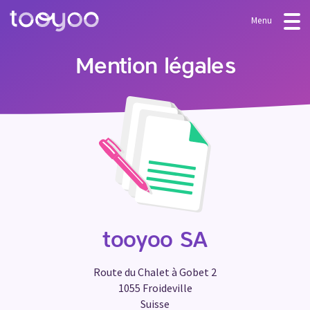
Menu
OFFRE
Mention légales
Abonnement
BLOG
FAQ
Services
Modèles & Assistants
CONNEXION
CRÉER MON COMPTE
tooyoo SA
Route du Chalet à Gobet 2
1055 Froideville
Suisse