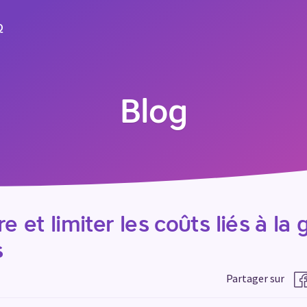
Q
Blog
et limiter les coûts liés à la 
s
Partager sur