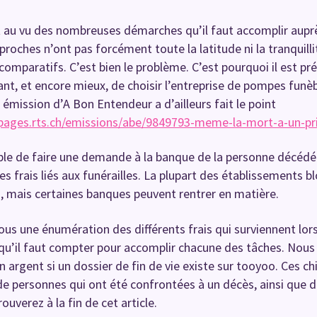
 au vu des nombreuses démarches qu’il faut accomplir auprès 
s proches n’ont pas forcément toute la latitude ni la tranquilli
mparatifs. C’est bien le problème. C’est pourquoi il est pré
nt, et encore mieux, de choisir l’entreprise de pompes funèbr
 émission d’A Bon Entendeur a d’ailleurs fait le point
/pages.rts.ch/emissions/abe/9849793-meme-la-mort-a-un-pr
ible de faire une demande à la banque de la personne décédée
les frais liés aux funérailles. La plupart des établissements
 mais certaines banques peuvent rentrer en matière.
ous une énumération des différents frais qui surviennent lor
u’il faut compter pour accomplir chacune des tâches. Nous 
n argent si un dossier de fin de vie existe sur tooyoo. Ces ch
 de personnes qui ont été confrontées à un décès, ainsi que 
ouverez à la fin de cet article.